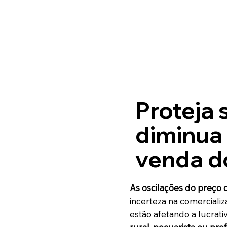
Proteja
diminua 
venda d
As oscilações do preço 
incerteza na comercializ
estão afetando a lucrat